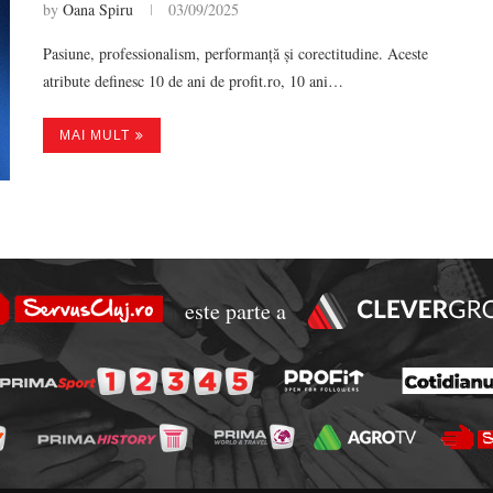
by
Oana Spiru
03/09/2025
Pasiune, professionalism, performanță și corectitudine. Aceste
atribute definesc 10 de ani de profit.ro, 10 ani…
MAI MULT
este parte a