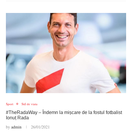
Sport
Stil de viata
#TheRadaWay – Îndemn la mișcare de la fostul fotbalist
Ionuț Rada
by
admin
26/01/2021