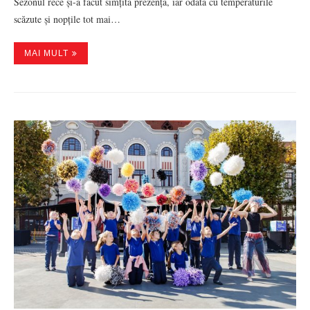
Sezonul rece și-a făcut simțită prezența, iar odată cu temperaturile
scăzute și nopțile tot mai…
MAI MULT