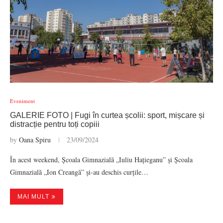
Eveniment
GALERIE FOTO | Fugi în curtea școlii: sport, mișcare și
distracție pentru toți copiii
by
Oana Spiru
23/09/2024
În acest weekend, Școala Gimnazială „Iuliu Hațieganu” și Școala
Gimnazială „Ion Creangă” și-au deschis curțile…
MAI MULT