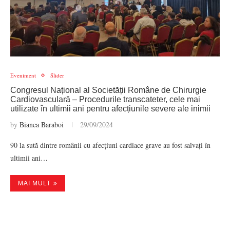
Eveniment
Slider
Congresul Național al Societății Române de Chirurgie
Cardiovasculară – Procedurile transcateter, cele mai
utilizate în ultimii ani pentru afecțiunile severe ale inimii
by
Bianca Baraboi
29/09/2024
90 la sută dintre românii cu afecțiuni cardiace grave au fost salvați în
ultimii ani…
MAI MULT