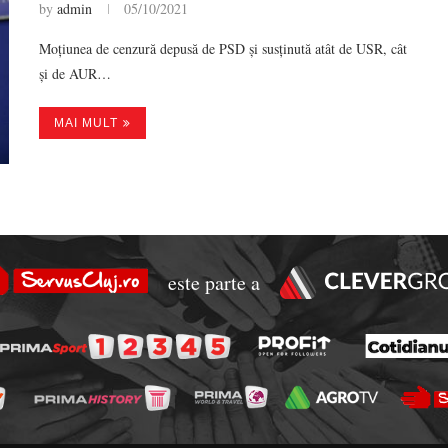
by
admin
05/10/2021
Moțiunea de cenzură depusă de PSD și susținută atât de USR, cât
și de AUR…
MAI MULT
este parte a