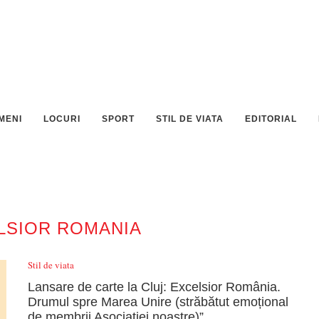
MENI
LOCURI
SPORT
STIL DE VIATA
EDITORIAL
LSIOR ROMANIA
Stil de viata
Lansare de carte la Cluj: Excelsior România.
Drumul spre Marea Unire (străbătut emoțional
de membrii Asociației noastre)”