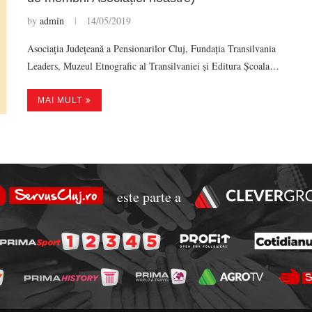
by
admin
14/05/2019
Asociația Județeană a Pensionarilor Cluj, Fundația Transilvania
Leaders, Muzeul Etnografic al Transilvaniei și Editura Școala…
MAI MULT
este parte a