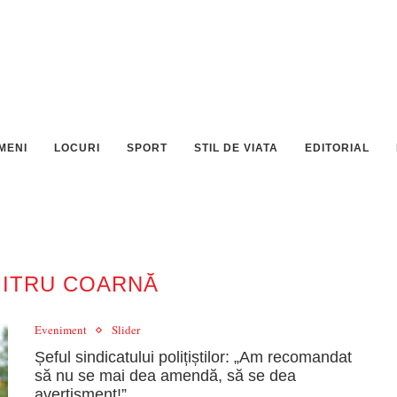
MENI
LOCURI
SPORT
STIL DE VIATA
EDITORIAL
ITRU COARNĂ
Eveniment
Slider
Șeful sindicatului polițiștilor: „Am recomandat
să nu se mai dea amendă, să se dea
avertisment!”