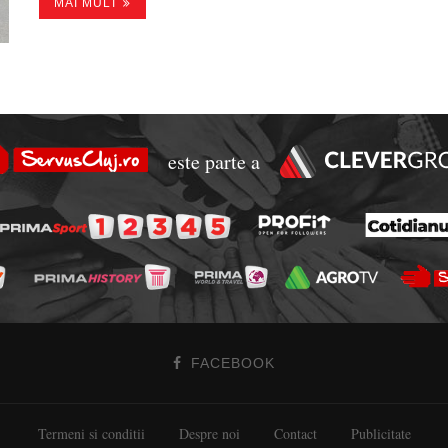
MAI MULT
este parte a
FACEBOOK
Termeni si conditii
Despre noi
Contact
Publicitate