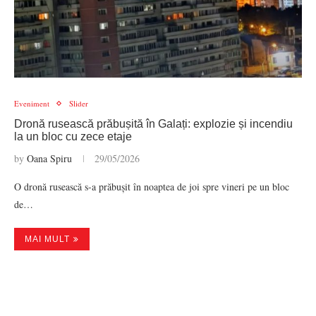
Eveniment
Slider
Dronă rusească prăbușită în Galați: explozie și incendiu
la un bloc cu zece etaje
by
Oana Spiru
29/05/2026
O dronă rusească s-a prăbușit în noaptea de joi spre vineri pe un bloc
de…
MAI MULT