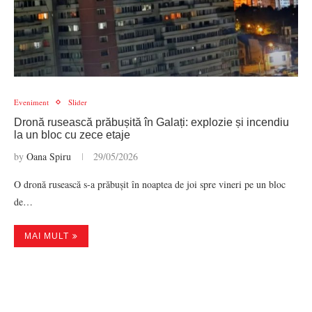
Eveniment
Slider
Dronă rusească prăbușită în Galați: explozie și incendiu
la un bloc cu zece etaje
by
Oana Spiru
29/05/2026
O dronă rusească s-a prăbușit în noaptea de joi spre vineri pe un bloc
de…
MAI MULT