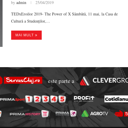
by
admin
25/04/2019
TEDxEroilor 2019- The Power of X Sâmbătă, 11 mai, la Casa de
Cultură a Studenților,…
MAI MULT
este parte a