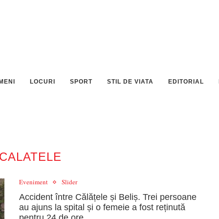
MENI
LOCURI
SPORT
STIL DE VIATA
EDITORIAL
CALATELE
Eveniment
Slider
Accident între Călățele și Beliș. Trei persoane
au ajuns la spital și o femeie a fost reținută
pentru 24 de ore