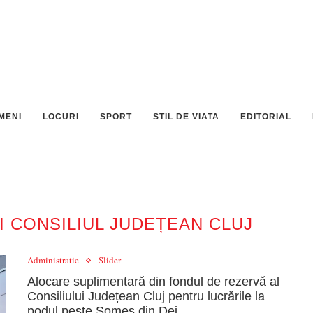
MENI
LOCURI
SPORT
STIL DE VIATA
EDITORIAL
 CONSILIUL JUDEȚEAN CLUJ
Administratie
Slider
Alocare suplimentară din fondul de rezervă al
Consiliului Județean Cluj pentru lucrările la
podul peste Someș din Dej